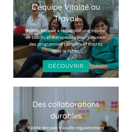
L’équipe Vitalité au
Travail
Estelle Becuwe a rassemblé une équipe
de coachs et thérapeutes pour concevoir
des programmes complets et inscrits
dans la durée.
DÉCOUVRIR
Des collaborations
durables
Estelle Becuwe travaille régulièrement