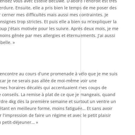
endez vous avec Estelle Becuwe. D’abord l’endroit est très
erdure. Ensuite, elle a pris bien le temps de me poser des
 cerner mes difficultés mais aussi mes contraintes. Je
nsignes trop strictes. Et puis elle a bien su m’expliquer la
coup j’étais motivée pour les suivre. Après deux mois, je me
oins gênée par mes allergies et éternuements. J’ai aussi
belle. »
rencontre au cours d’une promenade à vélo que je me suis
car je ne serais pas allée de moi-même voir une
 mes horaires décalés qui accentuaient mes coups de
de conseils. La remise à plat de ce que je mangeais, quand
dre 4kg dès la première semaine et surtout un ventre un
 étant en meilleure forme, moins fatiguée… Et sans avoir
 l’impression de faire un régime et avec le petit plaisir
u petit-déjeuner… »