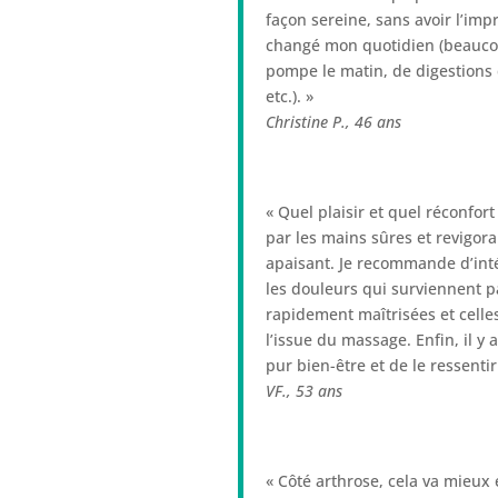
façon sereine, sans avoir l’imp
changé mon quotidien (beaucou
pompe le matin, de digestions d
etc.). »
Christine P.,
46 ans
« Quel plaisir et quel réconfor
par les mains sûres et revigor
apaisant. Je recommande d’inté
les douleurs qui surviennent p
rapidement maîtrisées et celles
l’issue du massage. Enfin, il y
pur bien-être et de le ressenti
VF.,
53 ans
« Côté arthrose, cela va mieux 