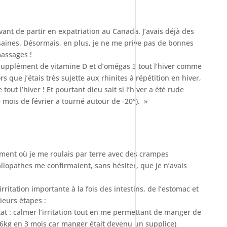
avant de partir en expatriation au Canada. J’avais déjà des
saines. Désormais, en plus, je ne me prive pas de bonnes
assages !
 supplément de vitamine D et d’omégas 3 tout l’hiver comme
 que j’étais très sujette aux rhinites à répétition en hiver,
tout l’hiver ! Et pourtant dieu sait si l’hiver a été rude
le mois de février a tourné autour de -20°). »
moment où je me roulais par terre avec des crampes
lopathes me confirmaient, sans hésiter, que je n’avais
irritation importante à la fois des intestins, de l’estomac et
ieurs étapes :
t : calmer l’irritation tout en me permettant de manger de
6kg en 3 mois car manger était devenu un supplice)