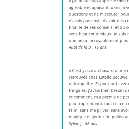
« J’ai beaucoup apprécié mon r
agréable et apaisant, dans la v
questions et de m’écouter pour
n’avais pas envie d’avoir des co
finalité de ses conseils, et du 
sens beaucoup mieux. Je suis m
une peau incroyablement plus 
Alice de la B.,
16 ans
« C’est grâce au hasard d’une 
retrouvée chez Estelle Becuwe 
naturopathe. Et pourtant avec
fringales, j’avais bien besoin 
et comment, m’a permis de per
peu trop rebondi, tout cela en
faim, sans me priver, sans avoir
magique d’ajouter du pollen a
Sylvie J.,
56 ans