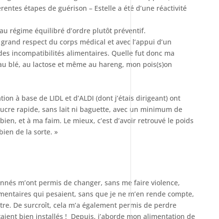
rentes étapes de guérison – Estelle a été d’une réactivité
u régime équilibré d’ordre plutôt préventif.
us grand respect du corps médical et avec l’appui d’un
des incompatibilités alimentaires. Quelle fut donc ma
 au blé, au lactose et même au hareng, mon pois(s)on
ion à base de LIDL et d’ALDI (dont j’étais dirigeant) ont
sucre rapide, sans lait ni baguette, avec un minimum de
bien, et à ma faim. Le mieux, c’est d’avoir retrouvé le poids
bien de la sorte. »
donnés m’ont permis de changer, sans me faire violence,
imentaires qui pesaient, sans que je ne m’en rende compte,
re. De surcroît, cela m’a également permis de perdre
taient bien installés ! Depuis, j’aborde mon alimentation de